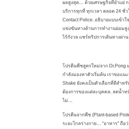
ผลสูงสุด… ด้วยเศรษฐกิจที่ย่ำแย
บริการทุกที่ ทุกเวลา ตลอด 24 ชั่
Contact Police. อธิบายแบบเข้าใจง
แข่งขันทางด้านการทำงานย่อมสูงต
ไร้กังวล แชร์ทริปการเดินทางผ่าน 
โปรตีนพืชสูตรใหม่จาก Dr.Pong ม
กำลังมองหาตัวเริ่มต้น เราขอแนะน
Shake ยังคงเป็นตัวเลือกที่ดีสำหร
ต้องการของแต่ละบุคคล. ลดน้ำหนั
ไม่…
โปรตีนจากพืช (Plant-based Protein
ระยะไกลร่างกาย… “อาหาร” ถือว่า