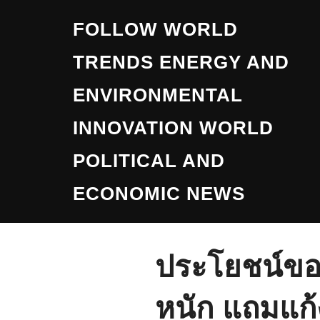
Skip
FOLLOW WORLD
to
content
TRENDS ENERGY AND
ENVIRONMENTAL
INNOVATION WORLD
POLITICAL AND
ECONOMIC NEWS
ประโยชน์ของ
หนัก แถมแก้