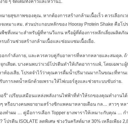
ง่าย ๆ จัดเต็มทั้งคาวและหวาน1.
มายสุขภาพของคุณ. หากต้องการสร้างกล้ามเนื้อเร็ว ควรเลือกเว
ืชอาจเหมาะสม. ส่วนประกอบหลักของ Hooray Protein Shake คือโ
พืชที่เหมาะสำหรับผู้ที่ทานวีแกน หรือผู้ที่ต้องการหลีกเลี่ยงผลิตภ
รบถ้วนช่วยสร้างกล้ามเนื้อและซ่อมแซมเนื้อเยื่อ.
 หลังออกกำลังกาย, และควรควบคู่กับอาหารที่หลากหลายและสมดุล. ถ
กเสียด. บางคนพบว่าเวย์โปรตีนทำให้เกิดอาการแพ้, โดยเฉพาะผู้
ัญหาท้องเสีย. โปรดจำไว้ว่าคุณควรดื่มน้ำปริมาณมากในขณะที่ทานเว
บการลดน้ำหนักด้วยเพราะให้ไฟเบอร์สูงและช่วยระบบขับถ่าย.
รี่” เปรียบเสมือนแหล่งพลังงานไฟฟ้าที่ทำให้รถของคุณทำงานได้ 
สวยๆ หรือบางคนพยายามสร้างซิกแพคมาหลายเดือน กล… สาวๆ หล
่องทำผม … คู่มือการเลือก Topper ยางพาราให้เหมาะกับคุณ … 
? โปรตีน ISOLATE ลดพิเศษ ช่วงวันคริสต์มาส 30% เหลือเพียง 2