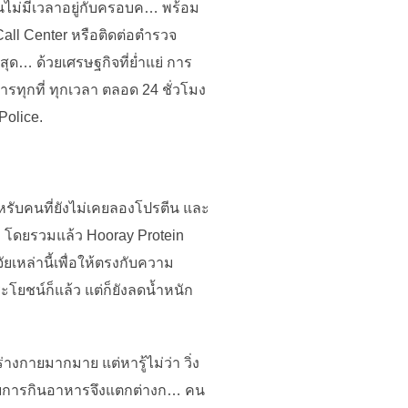
นไม่มีเวลาอยู่กับครอบค… พร้อม
 Call Center หรือติดต่อตำรวจ
สุด… ด้วยเศรษฐกิจที่ย่ำแย่ การ
ทุกที่ ทุกเวลา ตลอด 24 ชั่วโมง
Police.
หรับคนที่ยังไม่เคยลองโปรตีน และ
ๆ… โดยรวมแล้ว Hooray Protein
ัยเหล่านี้เพื่อให้ตรงกับความ
โยชน์ก็แล้ว แต่ก็ยังลดน้ำหนัก
่างกายมากมาย แต่หารู้ไม่ว่า วิ่ง
ปแบบการกินอาหารจึงแตกต่างก… คน