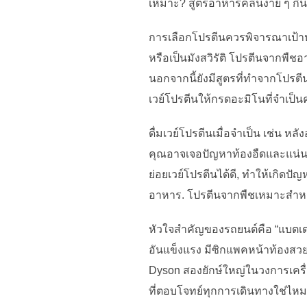
เหมาะ? สูตรอาหารคลีนง่าย ๆ กิน
การเลือกโปรตีนควรพิจารณาเป้าห
หรือเป็นมังสวิรัติ โปรตีนจากพ
นอกจากนี้ยังมีสูตรที่ทำจากโปรตีน
เวย์โปรตีนให้กรดอะมิโนที่จำเป็นค
ดื่มเวย์โปรตีนเมื่อจำเป็น เช่น
คุณอาจเจอปัญหาท้องอืดและแน่นจุ
ย่อยเวย์โปรตีนได้ดี, ทำให้เกิดป
อาหาร. โปรตีนจากพืชเหมาะสำหรั
หัวใจสำคัญของรถยนต์คือ “แบตเตอ
อันแข็งแรง มีซิกแพคหน้าท้อง
Dyson สองยักษ์ใหญ่ในวงการเครื
ที่ตอบโจทย์ทุกการเดินทางใช่ไหม