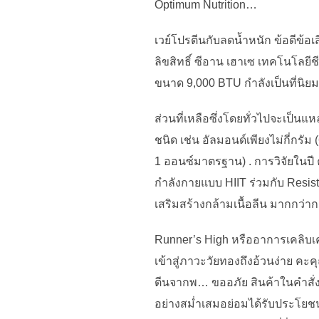
Optimum Nutrition…
เวย์โปรตีนกับลดน้ำหนัก ข้อดีข้อเส
ลิขสิทธิ์ ซีอาน เฮาเซ เทคโนโล
ขนาด 9,000 BTU กำลังเป็นที่นิย
ส่วนที่เหลือซึ่งโดยทั่วไปจะเป็
ชนิด เช่น อัลมอนด์เพียงไม่กี่กร
1 ออนซ์มาตรฐาน) . การวิจัยในปี ค
กำลังกายแบบ HIIT ร่วมกับ Resist
เสริมสร้างกล้ามเนื้อลีน มากกว่าก
Runner’s High หรืออาการเคลิบเคล
เข้าสู่ภาวะวัยทองถึงอ้วนง่าย คะค
ตีนจากพ… ขออภัย สินค้าในคำสั่ง
อย่างสม่ำเสมอย่อมได้รับประโยชน