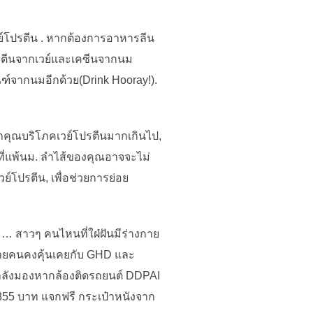
ย์โปรตีน . หากต้องการอาหารลีน
ปรตีนจากเวย์และเคซีนจากนม
ัณฑ์จากนมอีกด้วย​(Drink Hooray!).
้าคุณบริโภคเวย์โปรตีนมากเกินไป,
ที่แพ้นม. ลำไส้ของคุณอาจจะไม่
ย์โปรตีน, เพื่อช่วยการย่อย
… สาวๆ คนไหนที่ใฝ่ฝันมีร่างกาย
ายคนคงคุ้นเคยกับ GHD และ
กำลังมองหากล้องติดรถยนต์ DDPAI
,855 บาท แจกฟรี กระเป๋าหนังจาก