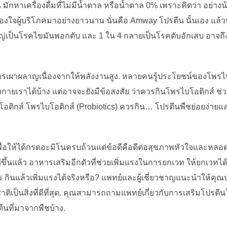
มักหาเครื่องดื่มที่ไม่มีน้ำตาล หรือน้ำตาล 0% เพราะคิดว่า อย่
ะครองใจผู้บริโภคมาอย่างยาวนาน นั่นคือ Amway โปรตีน นั้นเอง แล้
ญ่เป็นโรคไขมันพอกตับ และ 1 ใน 4 กลายเป็นโรคตับอักเสบ อาจถึงข
ารเผาผลาญเนื่องจากให้พลังงานสูง. หลายคนรู้ประโยชน์ของโพรไบโอ
งกายเราได้บ้าง แต่อาจจะยังมีข้อสงสัย ว่าควรกินโพรไบโอติกส์ ช่
รไบโอติกส์ โพรไบโอติกส์ (Probiotics) ควรกิน… โปรตีนพืชย่อยง่
่อให้ได้กรดอะมิโนครบถ้วนแต่ข้อดีคือดีต่อสุขภาพหัวใจและหลอด
ญ่ขึ้นแล้ว อาหารเสริมอีกตัวที่ช่วยเพิ่มแรงในการยกเวท ให้ยกเวทได
ไร กินแล้วเพิ่มแรงได้จริงหรือ? แพทย์และผู้เชี่ยวชาญแนะนำให้คุณ
ป็นสิ่งที่ดีที่สุด. คุณสามารถถามแพทย์เกี่ยวกับการเสริมโปรตีน
ีนที่มาจากพืชบ้าง.