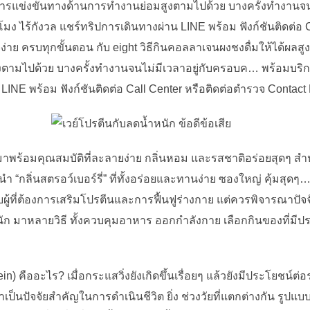
่ การแข่งขันทางด้านการทำงานย่อมสูงตามไปด้วย บางครั้งทำงานจ
วโมง ไร้กังวล แชร์ทริปการเดินทางผ่าน LINE พร้อม ฟังก์ชันติดต่อ
่าย ครบทุกขั้นตอน กับ eight วิธีกินคอลลาเจนผงชงดื่มให้ได้ผลสูง
ามไปด้วย บางครั้งทำงานจนไม่มีเวลาอยู่กับครอบค… พร้อมบริการ
LINE พร้อม ฟังก์ชันติดต่อ Call Center หรือติดต่อตำรวจ Contact 
าพร้อมคุณสมบัติที่ละลายง่าย กลิ่นหอม และรสชาติอร่อยสุดๆ สำ
ำ “กลิ่นสตรอว์เบอร์รี่” ที่ทั้งอร่อยและทานง่าย ซองใหญ่ คุ้มสุด
ับผู้ที่ต้องการเสริมโปรตีนและการฟื้นฟูร่างกาย แต่ควรพิจารณาปัจจ
ก มาหลายวิธี ทั้งควบคุมอาหาร ออกกำลังกาย เลือกกินของที่มีประ
) คืออะไร? เมื่อกระแสวิ่งยังเกิดขึ้นเรื่อยๆ แล้วยังมีประโยชน์ต่อร
เป็นปัจจัยสำคัญในการดำเนินชีวิต ยิ่ง ช่วงวัยที่แตกต่างกัน รู