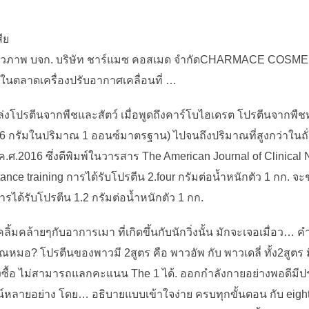
ีย
ยีชีวภาพ บจก. บริษัท ชาร์แมซ คอสเมด จำกัดCHARMACE COSMED C
มในตลาดเครื่องปรับอากาศเคลื่อนที่ …
นแหล่งโปรตีนจากพืชและสัตว์ เมื่อพูดถึงคาร์โบไฮเดรต โปรตีนจากพ
ัม (6 กรัมในปริมาณ 1 ออนซ์มาตรฐาน) ไปจนถึงปริมาณที่สูงกว่าในถ
.ศ.2016 ซึ่งตีพิมพ์ในวารสาร The American Journal of Clinical N
ance training การได้รับโปรตีน 2.four กรัมต่อน้ำหนักตัว 1 กก.
ารได้รับโปรตีน 1.2 กรัมต่อน้ำหนักตัว 1 กก.
ิ้มคล้ายๆกับอาการเมา ที่เกิดขึ้นกับนักวิ่งนั้น มักจะเจอเมื่อว…
ุณหมอ? โปรตีนของพาวมี 2สูตร คือ พาวอัพ กับ พาวเดลี่ ทั้ง2สูตร 
ซื้อ ไม่สามารถแลกคะแนน The 1 ได้. ออกกำลังกายอย่างพอดีมีปร
์หลายอย่าง โดย… อธิบายแบบเข้าใจง่าย ครบทุกขั้นตอน กับ eight 