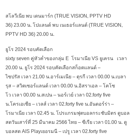
สโลวีเนีย พบ เดนมาร์ก (TRUE VISION, PPTV HD
36) 23.00 น. โปแลนด์ พบ เนเธอร์แลนด์ (TRUE VISION,
PPTV HD 36) 20.00 น.
ยูโร 2024 รอบคัดเลือก
sixty seven คู่หัวค่ำของกลุ่ม E โรมาเนีย VS ยูเครน เวลา
20.00 น. ยูโร 2024 รอบคัดเลือกสก็อตแลนด์ –
ไซปรัส เวลา 21.00 น.อาร์เมเนีย – ตุรกี เวลา 00.00 น.เบลา
รุส – สวิตเซอร์แลนด์ เวลา 00.00 น.อิสราเอล – โคโซ
โว เวลา 00.00 น.สเปน – นอร์เวย์ เวลา 02.forty five
น.โครเอเชีย – เวลส์ เวลา 02.forty five น.อันดอร์ร่า –
โรมาเนีย เวลา 02.45 น. โปรแกรมฟุตบอลกระชับมิตร ดูบอล
สดวันเสาร์ที่ 25 มีนาคม 2566 ไทย – ซีเรีย เวลา 01.00 น. ดู
บอลสด AIS Playเยอรมนี – เปรู เวลา 02.forty five