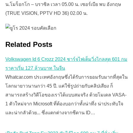
น.โมร็อกโก – บราซิล เวลา 05.00 น. เซอร์เบีย พบ อังกฤษ
(TRUE VISION, PPTV HD 36) 02.00 น.
Related Posts
Volkswagen Id 6 Crozz 2024 ชาร์จไฟเต็มวิ่งไกลสุด 601 กม
ราคาเริ่ม 127 ล้านบาท ในจีน
Whatcar.com ประเทศอังกฤษซึ่งได้รับการยอมรับมากที่สุดใน
โลกมายาวนานกว่า 45 ปี. แค่ใช้รูปถ่ายกับคลิปเสียง ก็
สามารถสร้างวิดีโอของเราได้แบบสมจริง ด้วยโมเดล VASA-
1 ตัวใหม่จาก Microsoft ที่ต้องบอกว่าทั้งน่าทึ่ง น่าประทับใจ
และน่ากลัวด้วย... ซึ่งแตกต่างจากซีดาน ID…