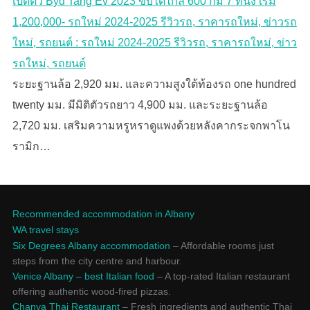
เปิดตัว Byd Tang Ev 2023 ขับได้ไกล 600 กม 7 ที่นั่ง เริ่ม
1,200,000- รถใหม่ 2024-2025 รีวิวรถ, ราคารถใหม่, ข่าวรถ
ใหม่, รถยนต์ : รถใหม่ 2024-2025 รีวิวรถ, ราคารถใหม่, ข่าว
รถใหม่, รถยนต์
ระยะฐานล้อ 2,920 มม. และความสูงใต้ท้องรถ one hundred
twenty มม. มีมิติตัวรถยาว 4,900 มม. และระยะฐานล้อ
2,720 มม. เสริมความหรูหราดูแพงด้วยหลังคากระจกพาโน
รามิก…
Recommended accommodation in Albany
WA travel stays
Six Degrees Albany accommodation
– Affordable rooms just
steps from the city centre and harbour.
Venice Albany – best Italian food
– A top-rated Italian restaurant
offering authentic wood-fired pizzas.
Chanya Thai Restaurant
– Fresh ingredients and authentic Thai