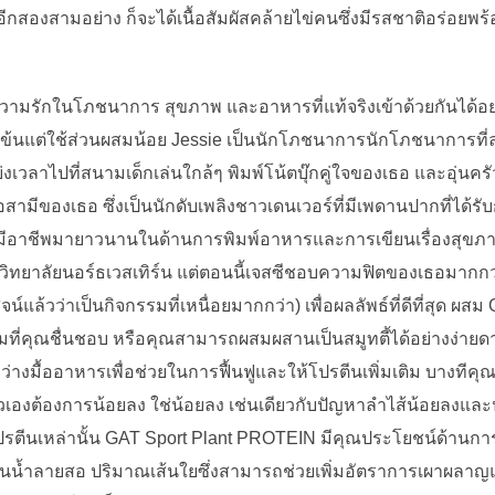
ๆ อีกสองสามอย่าง ก็จะได้เนื้อสัมผัสคล้ายไข่คนซึ่งมีรสชาติอร่อย
วามรักในโภชนาการ สุขภาพ และอาหารที่แท้จริงเข้าด้วยกันได้อ
ข้นแต่ใช้ส่วนผสมน้อย Jessie เป็นนักโภชนาการนักโภชนาการที่ลงท
เวลาไปที่สนามเด็กเล่นใกล้ๆ พิมพ์โน้ตบุ๊กคู่ใจของเธอ และอุ่นค
ือสามีของเธอ ซึ่งเป็นนักดับเพลิงชาวเดนเวอร์ที่มีเพดานปากที่ได้ร
ีอาชีพมายาวนานในด้านการพิมพ์อาหารและการเขียนเรื่องสุขภา
ทยาลัยนอร์ธเวสเทิร์น แต่ตอนนี้เจสซีชอบความฟิตของเธอมากกว่า
น์แล้วว่าเป็นกิจกรรมที่เหนื่อยมากกว่า) เพื่อผลลัพธ์ที่ดีที่สุด
นมที่คุณชื่นชอบ หรือคุณสามารถผสมผสานเป็นสมูทตี้ได้อย่างง่า
งมื้ออาหารเพื่อช่วยในการฟื้นฟูและให้โปรตีนเพิ่มเติม บางทีคุณ
ัวเองต้องการน้อยลง ใช่น้อยลง เช่นเดียวกับปัญหาลำไส้น้อยลงแล
ช้โปรตีนเหล่านั้น GAT Sport Plant PROTEIN มีคุณประโยชน์ด้านก
วนน้ำลายสอ ปริมาณเส้นใยซึ่งสามารถช่วยเพิ่มอัตราการเผาผลา