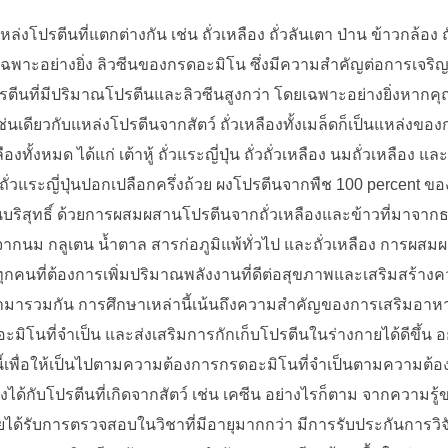
โปรตีนที่แตกต่างกัน เช่น ถั่วเหลือง ถั่วลันเตา ป่าน ข้าวกล้อง ถ
ฉพาะอย่างยิ่ง ลิวซีนของกรดอะมิโน ซึ่งมีความสำคัญต่อการเจริ
ปรตีนที่มีปริมาณโปรตีนและลิวซีนสูงกว่า โดยเฉพาะอย่างยิ่งหาก
่นเดียวกับแหล่งโปรตีนจากสัตว์ ถั่วเหลืองทั้งเมล็ดก็เป็นแหล่งของก
ั้งหมด ได้แก่ เต้าหู้ ถั่วแระญี่ปุ่น ถั่วถั่วเหลือง นมถั่วเหลือง แล
บถั่วแระญี่ปุ่นปอกเปลือกครึ่งถ้วย ผงโปรตีนจากพืช 100 percent ของ
ริสุทธิ์ ด้วยการผสมผสานโปรตีนจากถั่วเหลืองและข้าวที่มาจากธรร
กนม กลูเตน น้ำตาล สารก่อภูมิแพ้ทั่วไป และถั่วเหลือง การผสม
ุกคนที่ต้องการเพิ่มปริมาณพลังงานที่ดีต่อสุขภาพและเสริมสร้างค
มารวมกัน การศึกษาเหล่านี้เน้นถึงความสำคัญของการเสริมอาหา
มิโนที่จำเป็น และส่งเสริมการกักเก็บโปรตีนในร่างกายได้ดีขึ้น 
่านี้เพื่อให้เป็นไปตามความต้องการกรดอะมิโนที่จำเป็นตามความ
ียงได้กับโปรตีนที่เกิดจากสัตว์ เช่น เคซีน อย่างไรก็ตาม จากคว
้รับการตรวจสอบในวิชาที่มีอายุมากกว่า มีการรับประกันการวิจัยเ