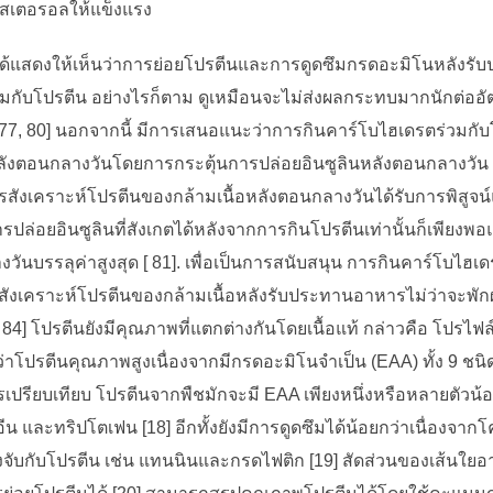
สเตอรอลให้แข็งแรง
] ได้แสดงให้เห็นว่าการย่อยโปรตีนและการดูดซึมกรดอะมิโนหลังรั
วมกับโปรตีน อย่างไรก็ตาม ดูเหมือนจะไม่ส่งผลกระทบมากนักต่ออ
77, 80] นอกจากนี้ มีการเสนอแนะว่าการกินคาร์โบไฮเดรตร่วมกับ
อหลังตอนกลางวันโดยการกระตุ้นการปล่อยอินซูลินหลังตอนกลางวั
รสังเคราะห์โปรตีนของกล้ามเนื้อหลังตอนกลางวันได้รับการพิสูจ
ารปล่อยอินซูลินที่สังเกตได้หลังจากการกินโปรตีนเท่านั้นก็เพียงพอ
ันบรรลุค่าสูงสุด [ 81]. เพื่อเป็นการสนับสนุน การกินคาร์โบไฮเ
การสังเคราะห์โปรตีนของกล้ามเนื้อหลังรับประทานอาหารไม่ว่าจะพักผ
 84] โปรตีนยังมีคุณภาพที่แตกต่างกันโดยเนื้อแท้ กล่าวคือ โปร
่าโปรตีนคุณภาพสูงเนื่องจากมีกรดอะมิโนจำเป็น (EAA) ทั้ง 9 ชนิ
รเปรียบเทียบ โปรตีนจากพืชมักจะมี EAA เพียงหนึ่งหรือหลายตัวน้อย
 และทริปโตเฟน [18] อีกทั้งยังมีการดูดซึมได้น้อยกว่าเนื่องจา
่งจับกับโปรตีน เช่น แทนนินและกรดไฟติก [19] สัดส่วนของเส้นใยอา