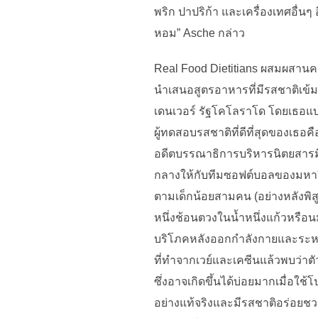
พริก ปาปริก้า และเครื่องเทศอื่น
หอม” Asche กล่าว
Real Food Dietitians ผสมผสานค
นำเสนอสูตรอาหารที่มีรสชาติเข้ม
เดนเวอร์ รัฐโคโลราโด โดยเธอแบ่ง
ผู้ทดสอบรสชาติที่ดีที่สุดของเธอค
อดีตบรรณาธิการบริหารนิตยสารม
กลางให้กับทีมซอฟต์บอลของมหาวิ
ตามเด็กน้อยสามคน (อย่างหลังพิสูจ
หนึ่งช้อนตวงในน้ำหนึ่งแก้วหรือ
บริโภคหลังออกกำลังกายและระหว่า
ที่ทำจากเวย์และเคซีนแล้วพบว่าต
ซึ่งอาจเกิดขึ้นได้บ่อยมากเมื่อใ
อย่างแท้จริงและมีรสชาติอร่อยช