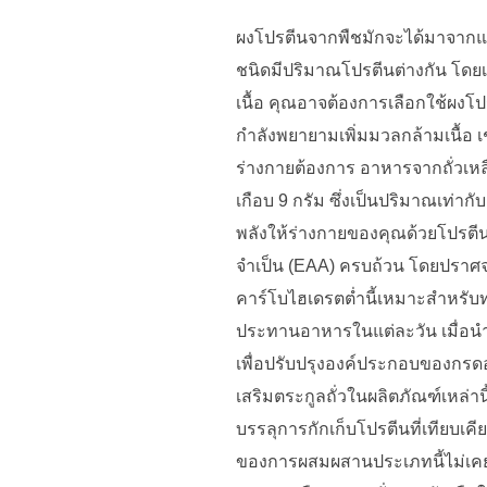
ผงโปรตีนจากพืชมักจะได้มาจากแหล่ง
ชนิดมีปริมาณโปรตีนต่างกัน โดยเ
เนื้อ คุณอาจต้องการเลือกใช้ผงโ
กำลังพยายามเพิ่มมวลกล้ามเนื้อ เช
ร่างกายต้องการ อาหารจากถั่วเหลืองท
เกือบ 9 กรัม ซึ่งเป็นปริมาณเท่ากั
พลังให้ร่างกายของคุณด้วยโปรตีนบ
จำเป็น (EAA) ครบถ้วน โดยปราศจา
คาร์โบไฮเดรตต่ำนี้เหมาะสำหรับท
ประทานอาหารในแต่ละวัน เมื่อนำ
เพื่อปรับปรุงองค์ประกอบของกรดอะ
เสริมตระกูลถั่วในผลิตภัณฑ์เหล
บรรลุการกักเก็บโปรตีนที่เทียบเค
ของการผสมผสานประเภทนี้ไม่เคยได