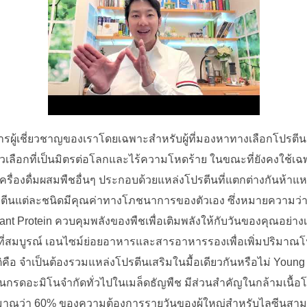
ผู้เชี่ยวชาญของเราโดยเฉพาะสำหรับผู้ที่มองหาทางเลือกโปรตี
เลือกที่เป็นมิตรต่อโลกและไร้ความโหดร้าย ในขณะที่ยังคงใช้เฉพาะส
รื่องดื่มผสมพืชอื่นๆ ประกอบด้วยแหล่งโปรตีนที่แตกต่างกันห้าแหล่ง 
ตีนแต่ละชนิดมีคุณค่าทางโภชนาการของตัวเอง ซึ่งหมายความว่
ant Protein ควบคุมพลังของพืชเพื่อเติมพลังให้กับวันของคุณอย่า
นที่สมบูรณ์ เอนไซม์ย่อยอาหารและสารอาหารรองเพื่อเพิ่มปริม
ิรัติคือ จำเป็นต้องรวมแหล่งโปรตีนเสริมในมื้อเดียวกันหรือไม่ Young
งเป็นกรดอะมิโนจำกัดทั่วไปในเมล็ดธัญพืช มีส่วนสำคัญในกล้ามเนื้
มาณว่า 60% ของความต้องการรายวันของผู้ใหญ่สำหรับไลซีนสามา