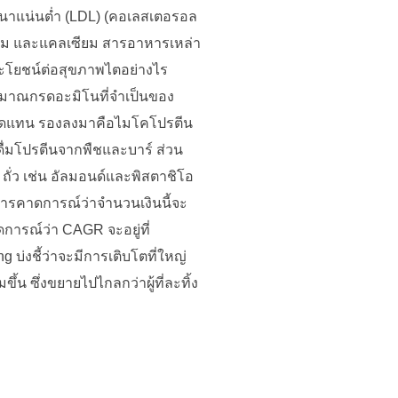
าแน่นต่ำ (LDL) (คอเลสเตอรอล
ซียม และแคลเซียม สารอาหารเหล่า
ีประโยชน์ต่อสุขภาพไตอย่างไร
มาณกรดอะมิโนที่จำเป็นของ
ว์ทดแทน รองลงมาคือไมโคโปรตีน
งดื่มโปรตีนจากพืชและบาร์ ส่วน
ถั่ว เช่น อัลมอนด์และพิสตาชิโอ
 การคาดการณ์ว่าจำนวนเงินนี้จะ
ารณ์ว่า CAGR จะอยู่ที่
บ่งชี้ว่าจะมีการเติบโตที่ใหญ่
้น ซึ่งขยายไปไกลกว่าผู้ที่ละทิ้ง