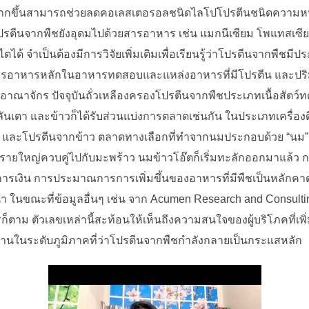
มากขึ้นสามารถช่วยลดคอเลสเตอรอลชนิดไลโปโปรตีนชนิดความหน
่งโปรตีนจากพืชยังอุดมไปด้วยสารอาหาร เช่น แมกนีเซียม โพแทสเ
ได้ จำเป็นต้องมีการวิจัยเพิ่มเติมเพื่อเรียนรู้ว่าโปรตีนจากพืชม
สารอาหารหลักในอาหารทดสอบและแหล่งอาหารที่มีโปรตีน และปริ
อาณาจักร ปัจจุบันถั่วเหลืองครองโปรตีนจากพืชประเภทเนื้อสัต
่วลันเตา และข้าวก็ได้รับส่วนแบ่งการตลาดเช่นกัน ในประเภทเครื่อ
ถั่ว และโปรตีนจากข้าว ตลาดทางเลือกที่ทำจากนมประกอบด้วย “นม” 
นุนรายใหญ่ควบคู่ไปกับมะพร้าว นมข้าวโอ๊ตก็เริ่มทะลักออกมาแล้ว
ารเงิน การประมาณการการเพิ่มขึ้นของอาหารที่มีพืชเป็นหลักคาดก
ในขณะที่ข้อมูลอื่นๆ เช่น จาก Acumen Research and Consulting 
ตาม ตัวเลขเหล่านี้สะท้อนให้เห็นถึงความสนใจของผู้บริโภคที่เพิ่มขึ
หลักฐานในระดับภูมิภาคที่ว่าโปรตีนจากพืชกำลังกลายเป็นกระแสหลัก