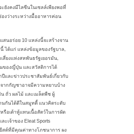
ะยังคงมีไลซีนในเซลล์เพียงพอที่
กช่องว่างระหว่างมื้ออาหารค่อน
แสนอร่อย 10 แหล่งนี้จะสร้างจาน
ี้ ได้แก่ แหล่งข้อมูลของรัฐบาล,
ี่ยงแห่งสหพันธรัฐเยอรมัน,
งญี่ปุ่น และสวัสดิการได้
ำปีและข่าวประชาสัมพันธ์เกี่ยวกับ
รตีนจากกัญชาอาจมีความหยาบบ้าง
ั่ว ผลไม้ และเมล็ดพืช ผู้
นกันได้ดีในสมูทตี้ แนวคิดระดับ
ือเต้าหู้แทนเนื้อสัตว์ในการผัด
 และเจ้าของ Eleat Sports
วยยีสต์ที่มีคุณค่าทางโภชนาการ ผง