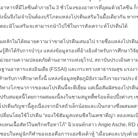
าหารที่มีไลซีนต่ำภายใน 3 ชั่วโมงของอาหารที่อุดมด้วยไลซีน ก็จ
ังนั้นจึงไม่จำเป็นต้องบริโภคแหล่งโปรตีนเสริมในมื้อเดียวกัน หา
 กรดอะมิโนเสริมจะสามารถนำไปใช้ในการสังเคราะห์โปรตีนได้
็นหลักไม่ได้หมายความว่าขาดโปรตีนเสมอไป รายชื่อแหล่งโปรตีน
้สึกได้รับการบำรุง แหล่งข้อมูลรองที่อ้างอิงสำหรับการศึกษาวิจัยน
วยงานความปลอดภัยด้านอาหารแห่งยุโรป, สถาบันประเมินความเส
นอาหารแห่งอินเดีย (FSSAI) และกระทรวงสาธารณสุข แรงงานขอ
สำหรับการศึกษาครั้งนี้ แหล่งข้อมูลทุติยภูมิยังรวมถึงรายงานประจ
ัติทางโภชนาการของผงโปรตีนนี้จะดีเยี่ยม แต่เนื้อสัมผัสของโป
มดุลนี้โดยการผสมผงนี้ลงในชามสมูทตี้พร้อมท็อปปิ้งต่างๆ เช่น ถ
ีนกัญชานี้สูงเนื่องจากมีรสถั่วเล็กน้อยและเป็นกลางซึ่งผสมผสา
เปลี่ยนโดยใช้โปรตีน “ลองใช้ฮัมมูสแทนชีสในเคซาดีญ่า ลองเทมเป้หร
ทิลแทนเนื้อสัตว์ในพริกหรือทาโก้” นิวเจนท์กล่าว Angie Asche, RD
ชื่นชอบในหมู่นักกีฬาของเธอคือการแย่งชิงเต้าหู้ “เมื่อบดและปรุงด้