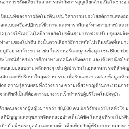
อาหารชนิดเดียวกันสามารถจำกัดการสูญเสียกล้ามเนื้อในช่วงอายุ
บิแนนท์ของการผลิตโปรตีน เช่น วิศวกรรมของโฮสต์การแสดงออก
รออกแบบเครื่องปฏิกรณ์ชีวภาพ และพารามิเตอร์ทางกายภาพ) และ
13) การใช้เทคโนโลยีการสกัดโปรตีนสามารถช่วยปรับปรุงผลผลิต
นของโปรตีน ดังนั้นควรเลือกวิธีการสกัดโปรตีนชนิดที่เหมาะสม (ร
ุติยภูมิอย่างกว้างขวาง เช่น ไดเรกทอรีและฐานข้อมูล เช่น Bloom
็นประโยชน์สำหรับการศึกษาทางเทคนิค เชิงตลาด และเชิงพาณิชย์
ู้ตอบแบบสอบถามหลักต่างๆ เช่น ผู้เข้าร่วมในอุตสาหกรรมที่สำคัญ 
ดหลัก และที่ปรึกษาในอุตสาหกรรม เพื่อรับและตรวจสอบข้อมูลเชิ
dion ความรู้ส่วนผสมที่กว้างขวาง ความเชี่ยวชาญด้านกระบวนการ
พืชที่เป็นที่ต้องการอย่างรวดเร็วสำหรับผู้บริโภคในปัจจุบัน
ด้วยตนเองจากผู้หญิงมากกว่า 48,000 คน นักวิจัยพบว่าโรคหัวใจ
างสติปัญญาและสุขภาพจิตลดลงอย่างเห็นได้ชัด ในกลุ่มที่รวมโป
ปัง ถั่ว พืชตระกูลถั่ว และพาสต้า เมื่อเทียบกับผู้ที่รับประทานอาห