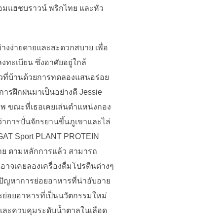
พร้อมแฮชบราวน์ พริกไทย และหัว
ย่างง่ายดายและสะดวกสบาย เพื่อ
ะเบียน ซึ่งอาศัยอยู่ใกล้
รัวที่บ้านด้วยการทดลองแสนอร่อย
ับการฝึกฝนมาเป็นอย่างดี Jessie
พ ขณะที่เธอเคยเล่นตำแหน่งกอง
การปั่นจักรยานขึ้นภูเขาและไล่
 ผสม GAT Sport PLANT PROTEIN
ยดาย ตามหลักการแล้ว สามารถ
อาจเคยลองเครื่องดื่มโปรตีนต่างๆ
ะปัญหาการย่อยอาหารที่น่าอับอาย
ารย่อยอาหารที่เป็นนวัตกรรมใหม่
ญและควบคุมระดับน้ำตาลในเลือด