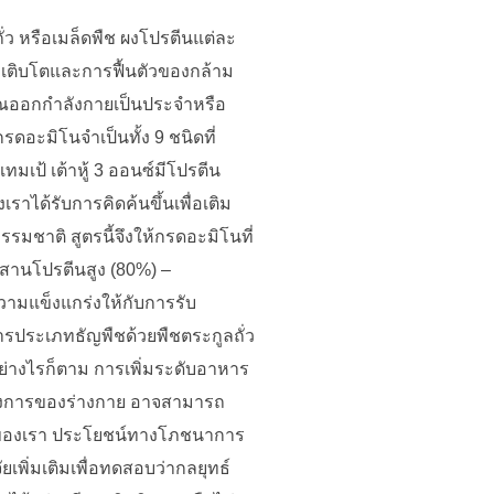
ั่ว หรือเมล็ดพืช ผงโปรตีนแต่ละ
ญเติบโตและการฟื้นตัวของกล้าม
คุณออกกำลังกายเป็นประจำหรือ
รดอะมิโนจำเป็นทั้ง 9 ชนิดที่
ะเทมเป้ เต้าหู้ 3 ออนซ์มีโปรตีน
เราได้รับการคิดค้นขึ้นเพื่อเติม
มชาติ สูตรนี้จึงให้กรดอะมิโนที่
ผสานโปรตีนสูง (80%) –
วามแข็งแกร่งให้กับการรับ
รประเภทธัญพืชด้วยพืชตระกูลถั่ว
อย่างไรก็ตาม การเพิ่มระดับอาหาร
ต้องการของร่างกาย อาจสามารถ
ามรู้ของเรา ประโยชน์ทางโภชนาการ
พิ่มเติมเพื่อทดสอบว่ากลยุทธ์