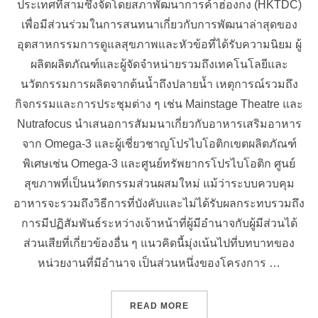
ประเทศที่สามซึ่งจัดโดยสภาพัฒนาการค้าฮ่องกง (HKTDC)
เพื่อมีส่วนร่วมในการสนทนาเกี่ยวกับการพัฒนาล่าสุดของ
อุตสาหกรรมการดูแลสุขภาพและหัวข้อที่ได้รับความนิยม ผู้
ผลิตผลิตภัณฑ์และผู้จัดจำหน่ายรวมถึงเทคโนโลยีและ
นวัตกรรมการผลิตจากต้นน้ำถึงปลายน้ำ เหตุการณ์รวมถึง
กิจกรรมและการประชุมต่าง ๆ เช่น Mainstage Theatre และ
Nutrafocus นำเสนอการสัมมนาเกี่ยวกับอาหารเสริมอาหาร
จาก Omega-3 และผู้เชี่ยวชาญโปรไบโอติกเขตผลิตภัณฑ์
พิเศษเช่น Omega-3 และศูนย์ทรัพยากรโปรไบโอติก ศูนย์
สุขภาพที่เป็นนวัตกรรมส่วนผสมใหม่ แม้ว่าระบบควบคุม
อาหารจะรวมถึงวิธีการที่บังคับและไม่ได้รับผลกระทบรวมถึง
การมีปฏิสัมพันธ์ระหว่างเจ้าหน้าที่ผู้มีอำนาจกับผู้มีส่วนได้
ส่วนเสียที่เกี่ยวข้องอื่น ๆ แนวคิดนี้มุ่งเน้นไปที่บทบาทของ
หน่วยงานที่มีอำนาจ เป็นส่วนหนึ่งของโครงการ …
“ไฟล์: TF QUESTS ไทย TXT อย
READ MORE