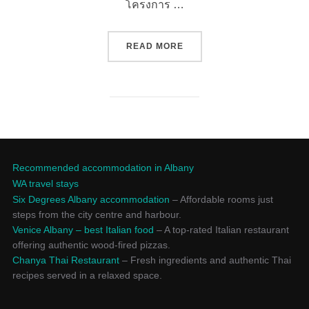
โครงการ …
“ประมวลกฎหมายอาญาแห่งประเ
READ MORE
Recommended accommodation in Albany
WA travel stays
Six Degrees Albany accommodation
– Affordable rooms just
steps from the city centre and harbour.
Venice Albany – best Italian food
– A top-rated Italian restaurant
offering authentic wood-fired pizzas.
Chanya Thai Restaurant
– Fresh ingredients and authentic Thai
recipes served in a relaxed space.