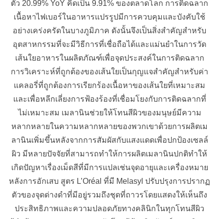
ตัว 20.99% YoY คิดเป็น 9.91% ของตลาดโลก การติดฉลาก
เนื้อหาไฟเบอร์ในอาหารแปรรูปมีการควบคุมและบังคับใช้
อย่างเคร่งครัดในบางภูมิภาค ดังนั้นจึงเป็นสิ่งสำคัญสำหรับ
อุตสาหกรรมที่จะมีวิธีการที่เชื่อถือได้และแม่นยำในการวัด
เส้นใยอาหารในผลิตภัณฑ์เพื่อจุดประสงค์ในการติดฉลาก
การวิเคราะห์ที่ถูกต้องของเส้นใยเป็นกุญแจสำคัญสำหรับค่า
แคลอรี่ที่ถูกต้องการเรียกร้องเนื้อหาของเส้นใยที่เหมาะสม
และเพื่อหลีกเลี่ยงการฟ้องร้องที่เชื่อมโยงกับการติดฉลากที่
ไม่เหมาะสม เมลานินช่วยให้โทนสีผิวของมนุษย์มีความ
หลากหลายในความหลากหลายของพวกเขาด้วยการผลิตเม
ลานินเพิ่มขึ้นหลังจากการสัมผัสกับแสงแดดเพื่อปกป้องเซลล์
ผิว มีหลายปัจจัยที่สามารถทำให้การผลิตเมลานินปกติทำให้
เกิดปัญหาเรื่องเม็ดสีที่มีการแปลเช่นจุดอายุและเครื่องหมาย
หลังการอักเสบ สูตร L’Oréal ที่มี Melasyl ปรับปรุงการปรากฏ
ตัวของจุดด่างดำที่มีอยู่รวมถึงชุดที่ถาวรโดยแสดงให้เห็นถึง
ประสิทธิภาพและความปลอดภัยทางคลินิกในทุกโทนสีผิว