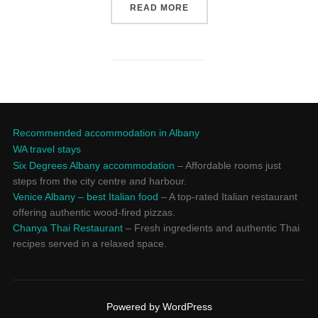
“ข่าวเศรษฐกิจ การเงิน การลงทุ
READ MORE
Recommended accommodation in Albany
WA travel stays
Six Degrees Albany accommodation
– Affordable rooms just
steps from the city centre and harbour.
Venice Albany – best Italian food
– A top-rated Italian restaurant
offering authentic wood-fired pizzas.
Chanya Thai Restaurant
– Fresh ingredients and authentic Thai
recipes served in a relaxed space.
Powered by WordPress