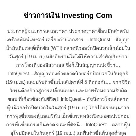
ข่าวการเงิน Investing Com
ประกาศผู้ชนะการเสนอราคา ประกวดราคาซื้อหมึกสำหรับ
เครื่องพิมพ์เลเซอร์ เครื่องถ่ายเอกสาร… InfoQuest – สัญญา
น้ำมันดิบเวสต์เท็กซัส (WTI) ตลาดนิวยอร์กปิดบวกเล็กน้อยใน
วันศุกร์ (19 เม.ย.) หลังอิหร่านไม่ได้ให้ความสำคัญกับข่าว
การโจมตีของอิสราเอล ซึ่งก็เป็นสัญญาณบ่งชี้ว่า…
InfoQuest – สัญญาทองคำตลาดนิวยอร์กปิดบวกในวันศุกร์
(19 เม.ย.) และปรับตัวขึ้นเป็นสัปดาห์ที่ 5 ติดต่อกัน… จากชีวิต
วัยรุ่นต้องก้าวสู่การเปลี่ยนแปลง และมาพร้อมความรับผิด
ชอบ ที่เกี่ยวข้องกับชีวิต !! InfoQuest – ดัชนีดาวโจนส์ตลาด
หุ้นนิวยอร์กปิดบวกในวันศุกร์ (19 เม.ย.) โดยได้แรงหนุนจาก
การพุ่งขึ้นของหุ้นอเมริกัน เอ็กซ์เพรสหลังเปิดเผยผลประกอบ
การที่แข็งแกร่งเกินคาด ขณะที่ดัชนี… InfoQuest – ตลาดหุ้น
ยุโรปปิดลบในวันศุกร์ (19 เม.ย.) แต่ฟื้นตัวขึ้นพ้นจุดต่ำสุด