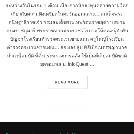
ระหว่างวันในรอบ 1 เดือน เนื่องจากนักลงทุนคลายความวิตก
เกี่ยวกับความตึงเครียดในตะวันออกกลาง… สมเด็จพระ
กนิษฐาธิราชเจ้า กรมสมเด็จพระเทพรัตนราชสุดา ฯ สยาม
บรมราชกุมารี พระราชทานพระราชวโรกาสให้คณะผู้บังคับ
บัญชาโรงเรียนตำรวจตระเวนชายแดน ครูใหญ่โรงเรียน
ตำรวจตระเวนชายแดน… ส่องเลขธูป พิธีเบิกเนตรพญานาค
ถ้ำฤๅษีสมบัติ ที่ตั้งกระทรวงการคลัง ใช้เป็นที่เก็บสมบัติชาติ
ยุคจอมพล ป. InfoQuest …
“ข่าวการเงิน INVESTING CO
READ MORE