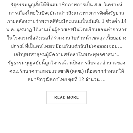
รัฐธรรมนูญสั่งให้พ้นสมาชิกภาพการเป็น ส.ส. วิเคราะห์
การเมืองไทยในปัจจุบัน กล่าวถึงแนวทางการจัดตั้งรัฐบาล
ภายหลังทราบว่าพรรคสีส้มมีคะแนนเป็นอันดับ 1 ช่วงค่ำ 14
พ.ค. นุชนาฏ ได้งานเป็นผู้ช่วยเชฟในโรงเรียนสอนทําอาหาร
ในโรงแรมชื่อดังเธอได้ร่วมงานกับหัวหน้าเชฟสุดเนี้ยบอย่าง
ปกรณ์ ที่เป็นคนไทยเหมือนกันแต่กลับไม่เคยออมชอม…
เจริญพรสาธุชนผู้มีความศรัทธาในพระพุทธศาสนา..
รัฐธรรมนูญฉบับนี้ถูกวิจารณ์ว่าเป็นการสืบทอดอำนาจของ
คณะรักษาความสงบแห่งชาติ (คสช.) เนื่องจากกำหนดให้
สมาชิกวุฒิสภาไทย ชุดที่ 12 จำนวน …
“สรุปความเคลื่อนไหวสำคัญข
READ MORE